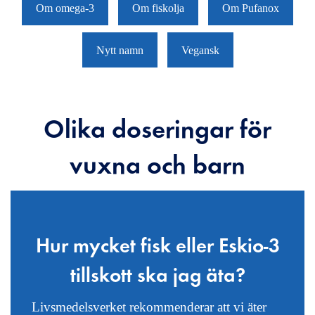
Om omega-3
Om fiskolja
Om Pufanox
Nytt namn
Vegansk
Olika doseringar för
vuxna och barn
Hur mycket fisk eller Eskio-3
tillskott ska jag äta?
Livsmedelsverket rekommenderar att vi äter