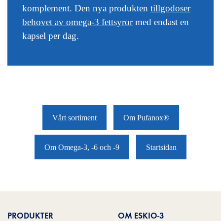
komplement. Den nya produkten
tillgodoser
behovet av omega-3 fettsyror
med endast en
kapsel per dag.
Vårt sortiment
Om Pufanox®
Om Omega-3, -6 och -9
Startsidan
PRODUKTER
OM ESKIO-3