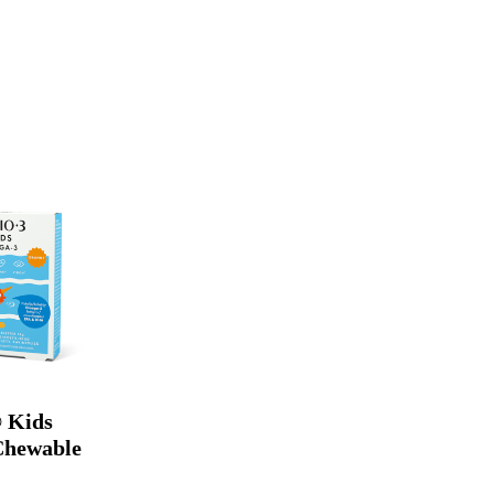
 Kids
Chewable