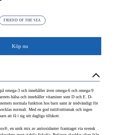
FRIEND OF THE SEA
Köp nu
ik på omega-3 och innehåller även omega-6 och omega-9
 barnets hälsa och innehåller vitaminer som D och E. D-
ystemets normala funktion hos barn samt är nödvändigt för
vecklas normalt. Med en god tuttifruttismak och ingen
rn att få i sig sitt dagliga tillskott.
nox®, en unik mix av antioxidanter framtaget via svensk
knadens mest stabila fiskolja. Pufanox skyddar oljan från