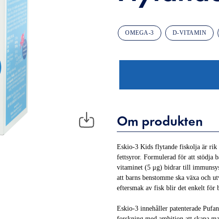
OMEGA-3
D-VITAMIN
Om produkten
Eskio-3 Kids flytande fiskolja är r
fettsyror. Formulerad för att stödja
vitaminet (5 μg) bidrar till immuns
att barns benstomme ska växa och ut
eftersmak av fisk blir det enkelt för ba
Eskio-3 innehåller patenterade Pufa
forskning med ambition att skapa mar