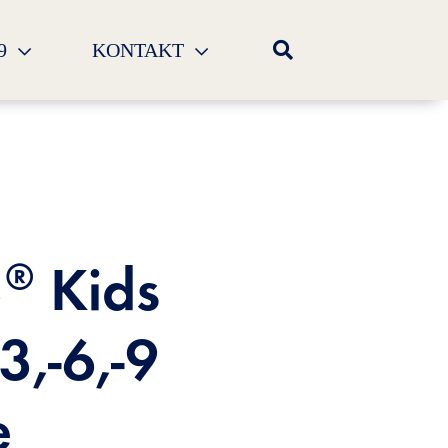
-9
KONTAKT
® Kids
,-6,-9
e