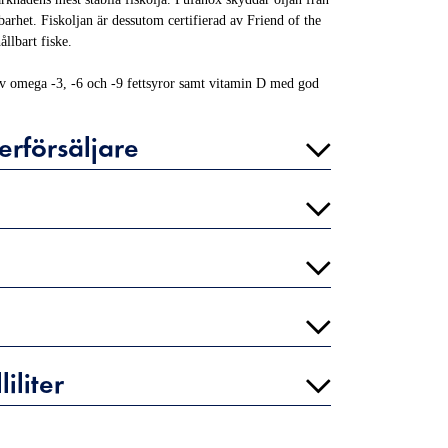
lbarhet. Fiskoljan är dessutom certifierad av Friend of the
ållbart fiske.
t av omega -3, -6 och -9 fettsyror samt vitamin D med god
erförsäljare
iliter